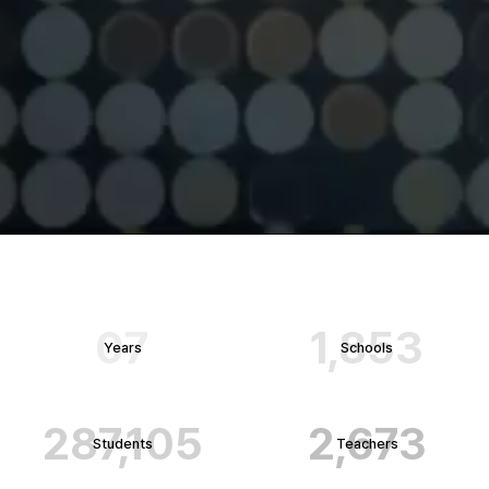
0
7
1,853
Years
Schools
287,105
2,673
Students
Teachers