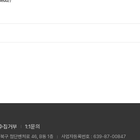
edu/)
수집거부
1:1문의
북구 첨단벤처로 46, B동 1층
사업자등록번호 : 639-87-00847