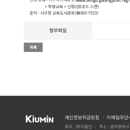
www.seogu.gwangju.kr/high
> 학생교육 > 신청(QR코드 스캔)
문의 : 서구청 교육도서관과(☎360-7923)
첨부파일
개인정보취급방침
이메일무단
회사 : ㈜키움인
주소 : 광주광역시 